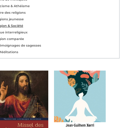
cisme & Athéisme
ire des religions
gions jeunesse
igion & Société
ue interreligieux
gion comparée
 témoignages de sagesses
Méditations