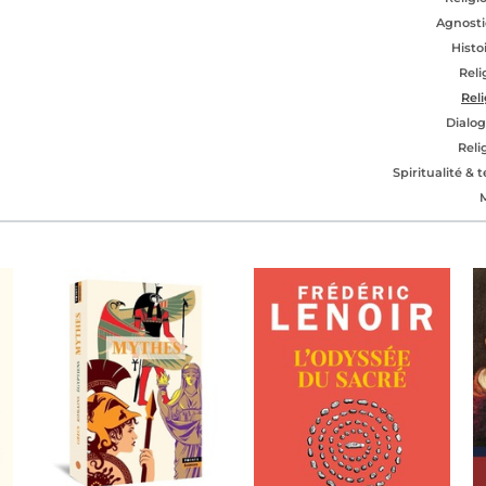
Agnosti
Histo
Reli
Rel
Dialog
Reli
Spiritualité &