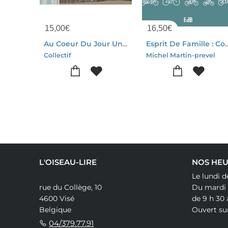
15,00
€
16,50
€
Au Coeur Du Jour Une Parole : Calendrier (edition 2027)
Esprit De Famille : Construire L
Collectif
Michel Martin-prevel
L'OISEAU-LIRE
NOS HEU
Le lundi d
rue du Collège, 10
Du mardi
4600 Visé
de 9 h 30 
Belgique
Ouvert su
04/379.77.91