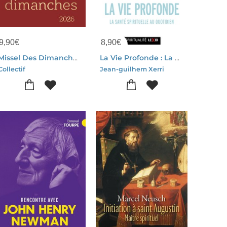
9,90
€
8,90
€
Missel Des Dimanches (edition 2026)
La Vie Profonde : La Sante Spirituelle Au Quotidien
Collectif
Jean-guilhem Xerri