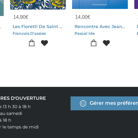
14,90
€
14,00
€
e Bonheur Ensemble
Les Fioretti De Saint Francois. Suivi De La Joie Parfaite
Rencontre Avec Jean-paul Ii
Francois D'assise
Pascal Ide
RES D'OUVERTURE
Gérer mes préféren
e 13 h 30 à 18 h
 au samedi
à 18 h
r le temps de midi