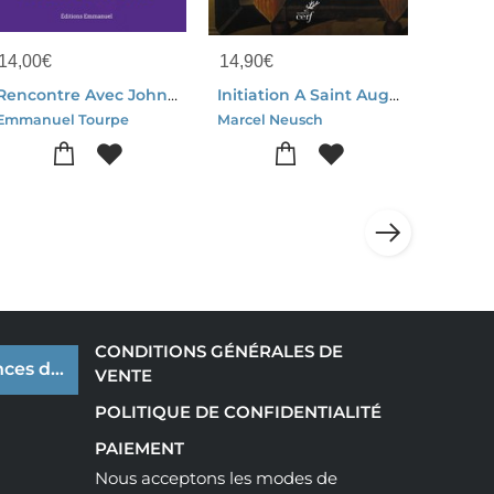
14,00
€
14,90
€
Rencontre Avec John Henry Newman
Initiation A Saint Augustin : Maitre Spirituel
Emmanuel Tourpe
Marcel Neusch
CONDITIONS GÉNÉRALES DE
ces de cookies
VENTE
POLITIQUE DE CONFIDENTIALITÉ
PAIEMENT
Nous acceptons les modes de