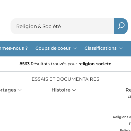
mmes-nous ?
Coups de coeur
Classifications
8563
Résultats trouvés pour
religion-societe
ESSAIS ET DOCUMENTAIRES
ortages
Histoire
Re
C
Religions 
P
Religi