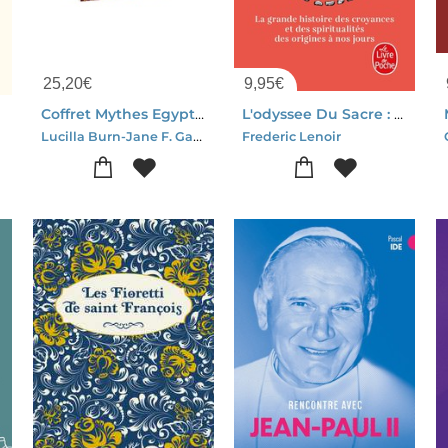
25,20
€
9,95
€
Coffret Mythes Egyptiens, Romains Et Grecs
L'odyssee Du Sacre : La Grande Histoire Des Croyances Et Des Spiritualites Des Origines A Nos Jours
Lucilla Burn-Jane F. Gardner-George Hart
Frederic Lenoir