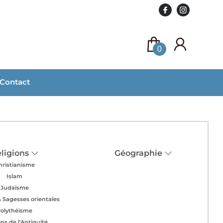
0
Contact
ligions
Géographie
hristianisme
Islam
Judaïsme
& Sagesses orientales
olythéisme
ons de l'Antiquité