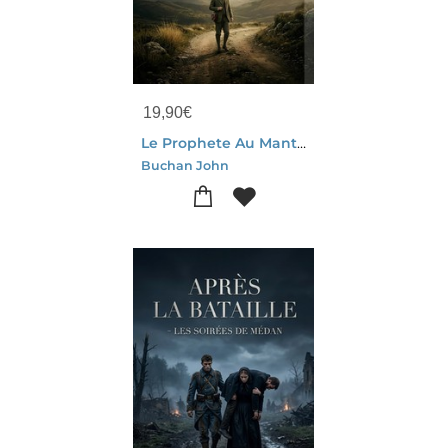
19,90
€
Le Prophete Au Manteau Vert : Une Mission Secrete Au Coeur Des Intrigues De La Grande Guerre
Buchan John