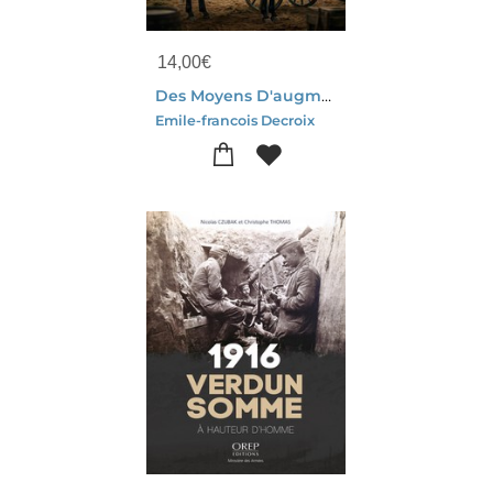
14,00
€
Des Moyens D'augmenter La Production Et De Prolonger La Conservation Du Cheval De Guerre : Des Strategies D'elevage Equin Et De Soins Veterinaires Pour L'armee, Explorant L'amelioration De La Production De Chevaux De Guerre Et Leur Conservation
Emile-francois Decroix