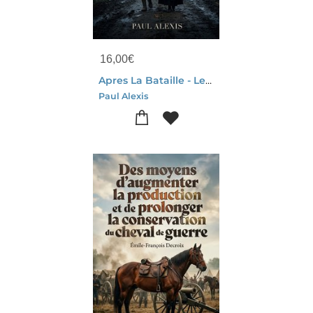
16,00
€
Apres La Bataille - Les Soirees De Medan : Une Poignante Description De La Guerre Franco Prussienne A Travers Le Recit D'un Soldat Blesse Et Secouru Par Une Veuve Endeuillee.
Paul Alexis