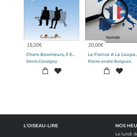
16,00
€
20,00
€
Chers Boomeurs, Il Est Temps De Reparer Nos Erreurs
La France A La Loupe Europeenne : Les
Denis Consigny
Pierre-andre Buigues
L'OISEAU-LIRE
NOS HEU
Le lundi d