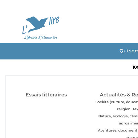
Qui so
10
Essais littéraires
Actualités & R
Société (culture, éducat
religion, se
Nature, écologie, clima
agroalime
Aventures, documentai
voyag