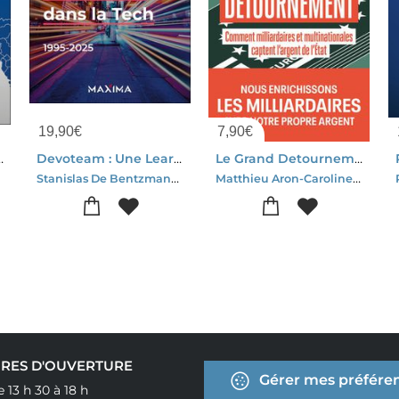
19,90
€
7,90
€
 Prejuges A L'epreuve Des Faits
Devoteam : Une Learning Compagnie Dans La Tech (1995-2025)
Le Grand Detournement : Comment Milliardaires Et Multinationales Captent L'argent De L'etat
Stanislas De Bentzmann-Godefroy De Bentzmann
Matthieu Aron-Caroline Michel-aguirre
RES D'OUVERTURE
Gérer mes préféren
e 13 h 30 à 18 h