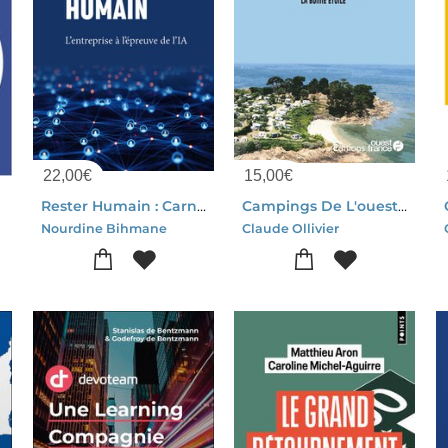
22,00
€
15,00
€
Rester Humain : Carnet De Route D'un Chef D'entreprise Face A L'intelligence Artificielle
Campings De L'ouest : La Bonne Etoile
Nourdine Bihmane
Claude Ollivier