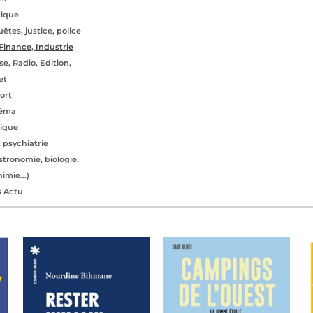
tique
uêtes, justice, police
Finance, Industrie
se, Radio, Edition,
et
ort
néma
ique
 psychiatrie
tronomie, biologie,
imie...)
s Actu