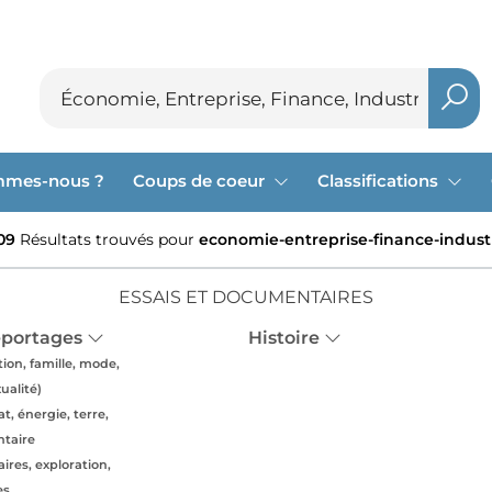
mmes-nous ?
Coups de coeur
Classifications
09
Résultats trouvés pour
economie-entreprise-finance-indust
ESSAIS ET DOCUMENTAIRES
eportages
Histoire
ion, famille, mode,
xualité)
t, énergie, terre,
ntaire
res, exploration,
es