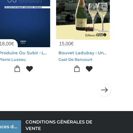
18,00
€
15,00
€
Produire Ou Subir : Les Cles D'un Sursaut Industriel Francais
Bouvet Ladubay : Une Belle Histoire Des Bords De Loire
Pierre Luzeau
Gael De Rancourt
CONDITIONS GÉNÉRALES DE
ces de cookies
VENTE