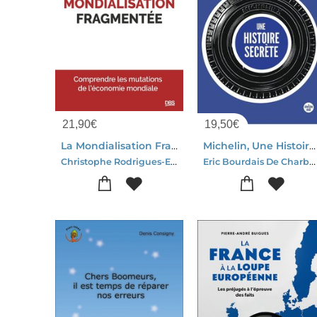
21,90
€
19,50
€
La Mondialisation Fragmentee : Comprendre Les Mutations De L'economie Mondiale
Michelin, Une Histoire Secrete
Christophe Rodrigues-Eric Keslassy
Eric Bourdais De Charbonniere-Michel Rollier