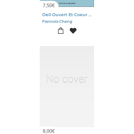
7,50
€
Oeil Ouvert Et Coeur Battant ; Comment Envisager Et Devisager La Beaute
Francois Cheng
8,00
€