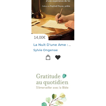
14,00
€
La Nuit D'une Ame : Lettres A Dieu Et Relecture Psychologique D'une Experience De Foi
Sylvie Ongenae