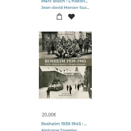
Marc Bloch : L'historien Combattant
Jean-david Morvan-Suzette Bloch-Laurent Bidot
20,00
€
Rosheim 1939-1945 : De La "drole De Guerre" A La Paix Retrouvee
Alphonse Troestler