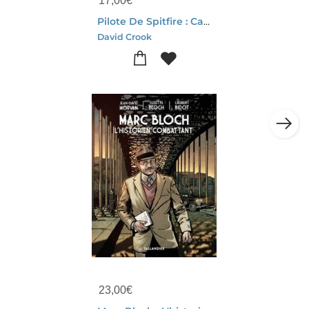
17,00
€
Pilote De Spitfire : Carnets De La Bataille D'angleterre
David Crook
23,00
€