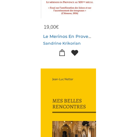
19,00
€
Le Merinos En Provence Au Xixeme Siecle : "essai Sur L'amelioration Des Laines Et Sur L'accroissement Des Troupeaux" (chiousse, 1816)
Sandrine Krikorian