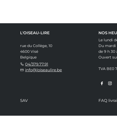
L'OISEAU-LIRE
NOS HEU
Le lundi d
rue du Collège, 10
Du mardi
4600 Visé
de 9 h 30 
Belgique
Ouvert su
04/379.77.91
TVA BE0 
info@loiseaulire.be
SAV
FAQ livra