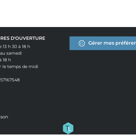
RES D'OUVERTURE
Gérer mes préféren
e 13 h 30 à 18 h
 au samedi
à 18 h
r le temps de midi
757167548
ison