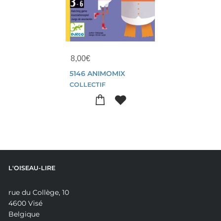
8,00
€
5146 ANIMOMIX
COLLECTIF
L'OISEAU-LIRE
rue du Collège, 10
4600 Visé
Belgique