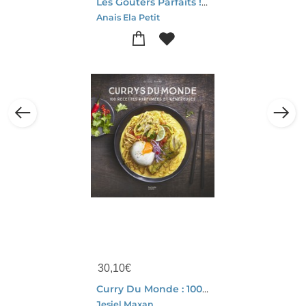
Les Gouters Parfaits ! Enfin Des Gateaux Healthy Dont Les Enfants Vont Raffoler !
Anais Ela Petit
30,10
€
Curry Du Monde : 100 Recettes Parfumees Et Genereuses
Jesiel Maxan