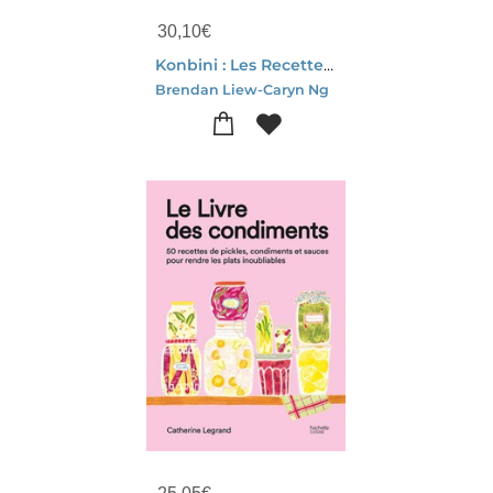
30,10
€
Konbini : Les Recettes Et Produits Emblematiques Des Celebres Superettes Japonaises
Brendan Liew-Caryn Ng