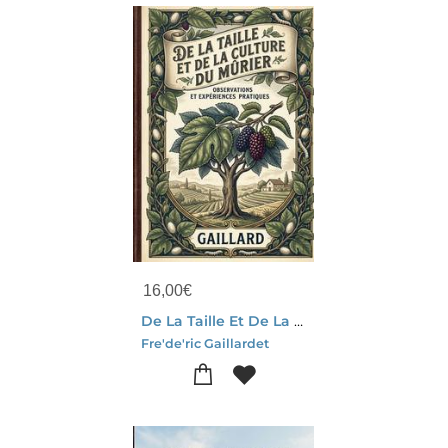
16,00
€
De La Taille Et De La Culture Du Murier : Les Observations De Gaillard Pour Une Culture Optimisee Du Murier, Source De Prosperite Agricole Au Xixe Siecle.
Fre'de'ric Gaillardet