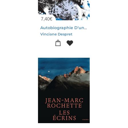
7,40
€
Autobiographie D'un Poulpe : Et Autres Recits D'anticipation
Vinciane Despret