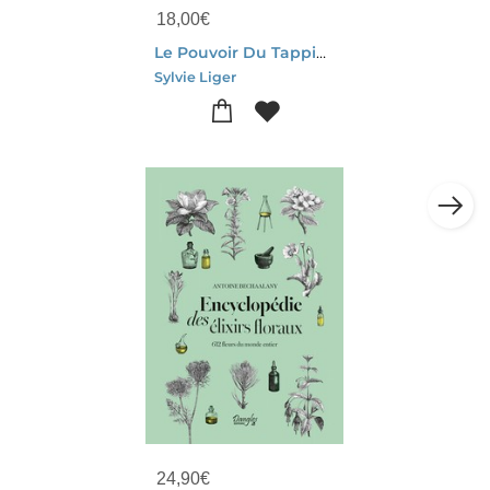
18,00
€
Le Pouvoir Du Tapping : Apaiser Les Tensions Du Quotidien Grace A 140 Rondes D'eft (emotional Freedom Techniques)
Sylvie Liger
24,90
€