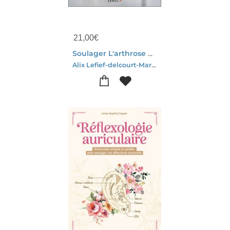
21,00
€
Soulager L'arthrose Avec L'osteo-gym : Les Postures Qui Soignent
Alix Lefief-delcourt-Marc Perez