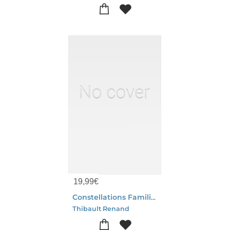
19,99
€
Constellations Familiales Et Psychogenealogie : Comprendre Son Heritage Transgenerationnel, Identifier Les Schemas Familiaux Repetitifs Et Se Liberer Des Blessures Du Passe
Thibault Renand