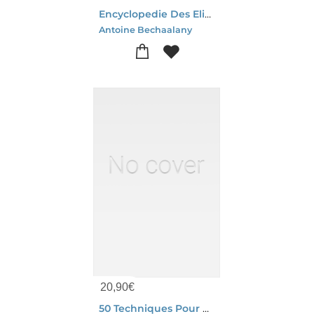
Encyclopedie Des Elixirs Floraux : 612 Fleurs Du Monde Entier
Antoine Bechaalany
20,90
€
50 Techniques Pour Optimiser Ses Mitocho - Fatigue Energie Concentration