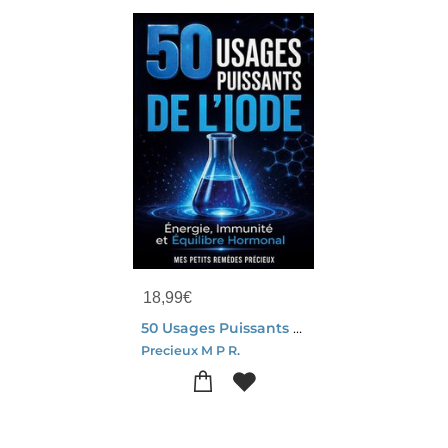
18,99
€
50 Usages Puissants De L Iode - Energie, Immunite Et Equilibre Hormonal
Precieux M P R.