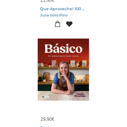
21,90
€
Que Aproveche! 100 Recetas Con Un Toque De Pimienta Y Sal
Julia Solis Pino
29,90
€