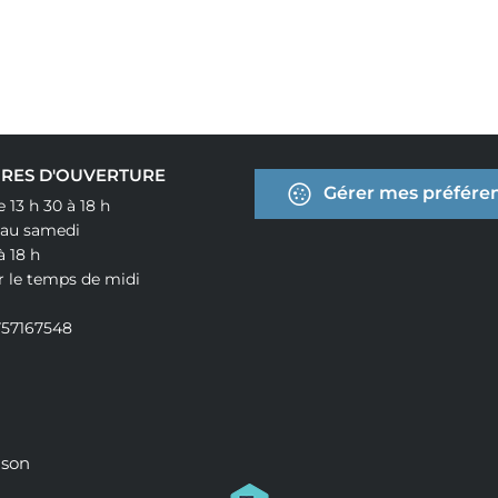
RES D'OUVERTURE
Gérer mes préféren
e 13 h 30 à 18 h
 au samedi
à 18 h
r le temps de midi
757167548
ison