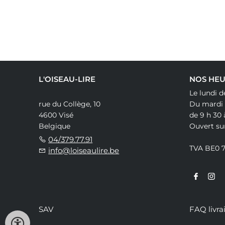
L'OISEAU-LIRE
NOS HEU
Le lundi d
rue du Collège, 10
Du mardi
4600 Visé
de 9 h 30 
Belgique
Ouvert su
04/379.77.91
TVA BE0 
info@loiseaulire.be
SAV
FAQ livra