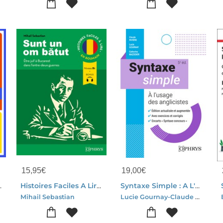
15,95
€
19,00
€
 En Espagnol
Histoires Faciles A Lire : Roumain - Sunt Un Om Batut - Etre Juif A Bucarest Dans L'entre-deux-guerres
Syntaxe Simple : A L'usage Des Anglicistes (5e Edition)
Lucie Gournay-Claude Riviere-Catherine Mazodier
Mihail Sebastian