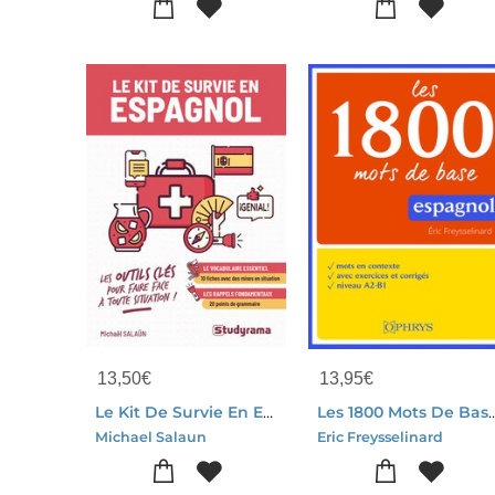
13,50
€
13,95
€
Le Kit De Survie En Espagnol : Les Outils Cles Pour Faire Face A Toute Situation
Les 1800 Mots De Base
Michael Salaun
Eric Freysselinard