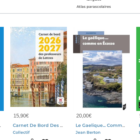
Atlas parascolaires
15,90
€
20,00
€
e L'ecriture Japonaise (9e Edition)
Carnet De Bord Des Professeurs De Lettres (edition 2026/2027)
Le Gaelique... Comme En Ecosse
i
Collectif
Jean Berton