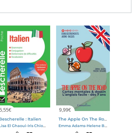
5,55
€
9,99
€
Bescherelle : Italien
The Apple On The Road : Cartes Mentales Et Dessin - L'anglais Facile Des 7 Ans
Lisa El Ghaoui-Iris Chionne
Emma Adams-Helene Beslard