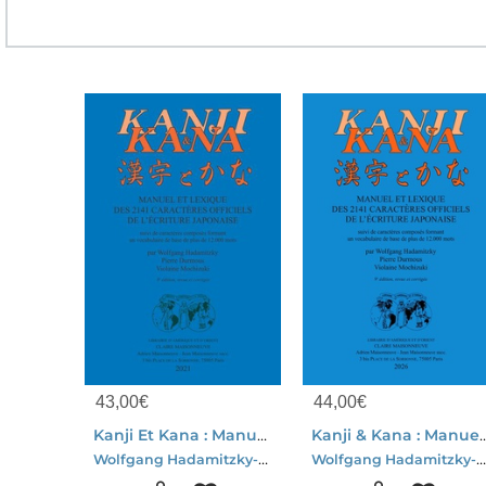
43,00
€
44,00
€
Kanji Et Kana : Manuel Et Lexique Des 2141 Caracteres Officiels De L'ecriture Japonaise (8e Edition)
Kanji & Kana : Manuel Et Lexique Des 2141 Caracteres Officiels D
Wolfgang Hadamitzky-Pierre Durmous-Violaine Mochizuki
Wolfgang Hadamitzky-Pierre Durmous-Violaine Mochizuk