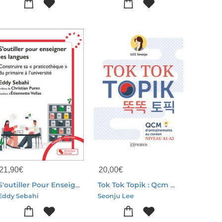
21,90
€
20,00
€
S'outiller Pour Enseigner Les Langues : Construire Sa "praticotheque" Du Primaire A L'universite
Tok Tok Topik : Qcm D'entrainements Au Coreen
Eddy Sebahi
Seonju Lee