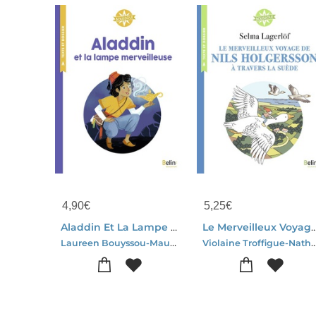
4,90
€
5,25
€
Aladdin Et La Lampe Merveilleuse
Le Merveilleux Voyage De Nils Holgersson A Tr
Laureen Bouyssou-Maud Riemann
Violaine Troffigue-Nathalie