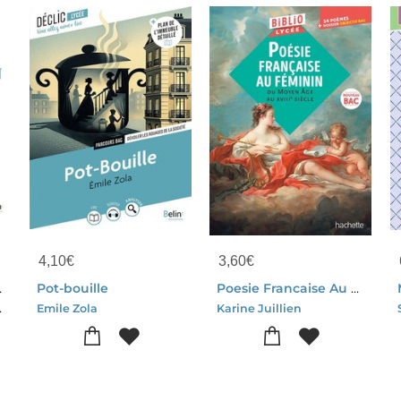
4,10
€
3,60
€
avers La Suede
Pot-bouille
Poesie Francaise Au Feminin Du Moyen Age Au Xviiie Siecle
 Ragondet
Emile Zola
Karine Juillien