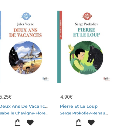
5,25
€
4,90
€
Deux Ans De Vacances
Pierre Et Le Loup
Isabelle Chavigny-Florent Sacre
Serge Prokofiev-Renaud De Jouvenel-Clemence Pollet