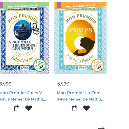
6,99
€
6,99
€
Mon Premier Jules Verne - Vingt Mille Lieues Sous Les Mers
Mon Premier La Fontaine - Fables
Sylvie Mehier De Mathuisieulx
Sylvie Mehier De Mathuisieulx