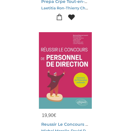
Prepa Crpe Tout-en-un L3 : Licences Disciplinaires (2e Edition)
Laetitia Ron-Thierry Chevallier-Severine Anouil-Roula Bressange-Jerome Llaury-Gildas Legrand-Lancien
19,90
€
Reussir Le Concours De Personnel De Direction : Concours De L'education Nationale ; College Et Lycee
Michel Morello-David Dubar-Laurent Wajnberg-Christelle Derache-Julien Dochez-Jean-michel Labit-Delcroi