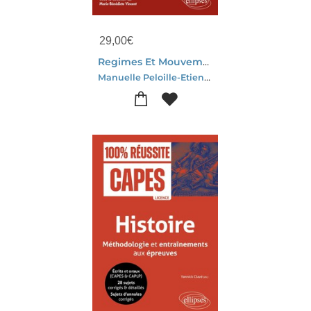
29,00
€
Regimes Et Mouvements Autoritaires En Europe, 1918-1939
Manuelle Peloille-Etienne Kogan-Fabrice Jesne-Matthieu Boisdron-Nadia Vargaftig-Marie-benedicte Vincent