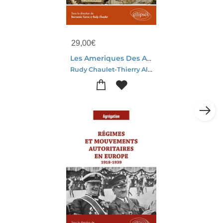
29,00
€
Les Ameriques Des Annees 1560 Aux Annees 1660
Rudy Chaulet-Thierry Allain-Aude Argouse-Yves Leonard-Domitille De Gavriloff-Jan Synowiecki-Yan Clave