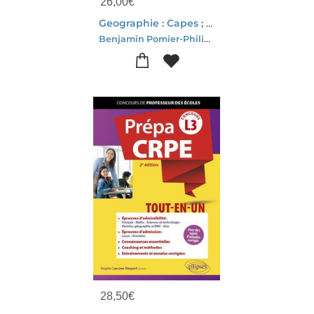
26,00
€
Geographie : Capes ; Methodologie Et Entrainements Aux Epreuves
Benjamin Pomier-Philippe Quach-Marie-francoise Fleury-Benoit Seurot-Yannick Clave-Simon Roche
28,50
€