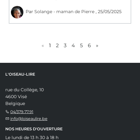
Par
Solange - maman de Pierre
, 25/05/2025
«
1
2
3
4
5
6
»
L'OISEAU-LIRE
rue du Collège, 10
4600 Visé
Belgique
04/379.77.91
info@loiseaulire.be
NOS HEURES D'OUVERTURE
Le lundi de 13 h 30 à 18 h