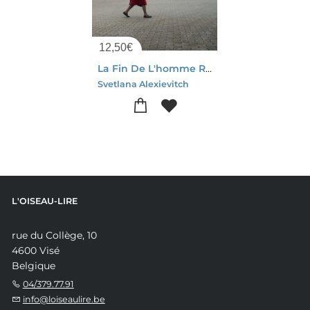
12,50
€
La Fin De L'homme Rouge Ou Le Temps Du Desenchantement
Svetlana Alexievitch
L'OISEAU-LIRE
rue du Collège, 10
4600 Visé
Belgique
04/379.77.91
info@loiseaulire.be