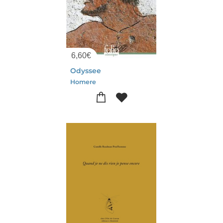
6,60
€
Odyssee
Homere