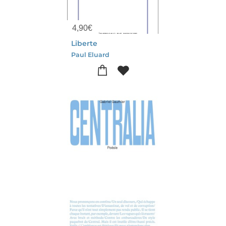
4,90
€
Liberte
Paul Eluard