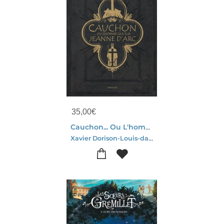
35,00
€
Cauchon... Ou L'homme Qui Tua Jeanne D'arc
Xavier Dorison-Louis-david Delahaye-Joel Parnotte