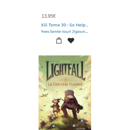
13,95
€
Xiii Tome 30 : So Help Me God !
Yves Sente-Iouri Jigounov