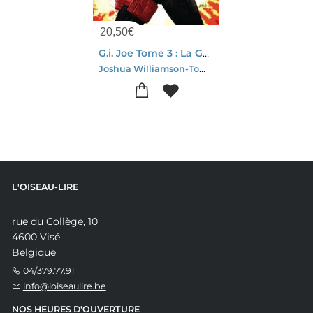
20,50
€
G.i. Joe Tome 3 : La Guerre Des Dreadnoks
Joshua Williamson-Tom Reilly
L'OISEAU-LIRE
rue du Collège, 10
4600 Visé
Belgique
04/379.77.91
info@loiseaulire.be
NOS HEURES D'OUVERTURE