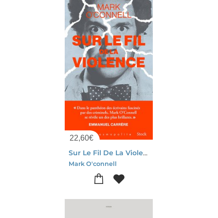
22,60
€
Sur Le Fil De La Violence : Une Histoire De Verite, D'invention Et De Meurtre
Mark O'connell