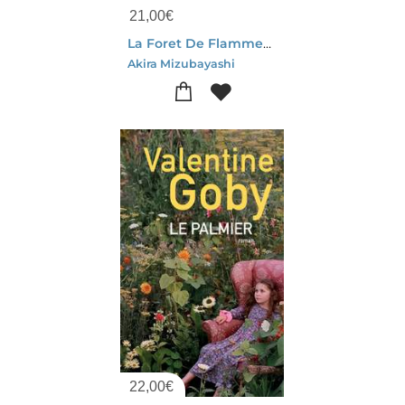
21,00
€
La Foret De Flammes Et D'ombres
Akira Mizubayashi
22,00
€