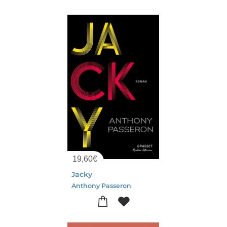
19,60
€
Jacky
Anthony Passeron