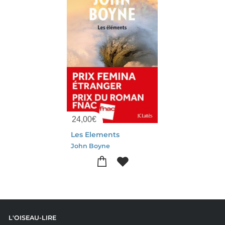
24,00
€
Les Elements
John Boyne
L'OISEAU-LIRE