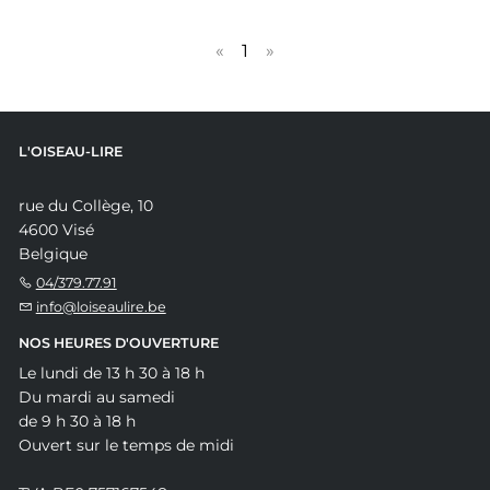
«
1
»
L'OISEAU-LIRE
rue du Collège, 10
4600 Visé
Belgique
04/379.77.91
info@loiseaulire.be
NOS HEURES D'OUVERTURE
Le lundi de 13 h 30 à 18 h
Du mardi au samedi
de 9 h 30 à 18 h
Ouvert sur le temps de midi