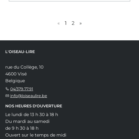
«
1
2
»
L'OISEAU-LIRE
rue du Collège, 10
4600 Visé
Belgique
04/379.77.91
info@loiseaulire.be
NOS HEURES D'OUVERTURE
Le lundi de 13 h 30 à 18 h
Du mardi au samedi
de 9 h 30 à 18 h
Ouvert sur le temps de midi