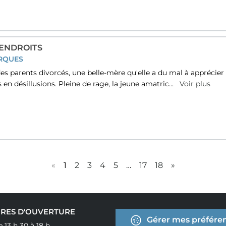
ENDROITS
RQUES
des parents divorcés, une belle-mère qu'elle a du mal à apprécier 
s en désillusions. Pleine de rage, la jeune amatric...
Voir plus
«
1
2
3
4
5
…
17
18
»
RES D'OUVERTURE
Gérer mes préféren
e 13 h 30 à 18 h