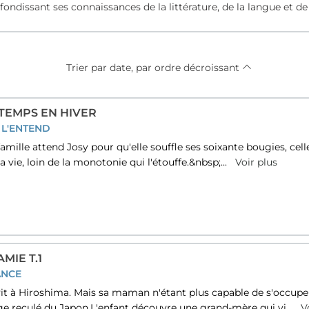
ofondissant ses connaissances de la littérature, de la langue et d
Trier par date, par ordre décroissant
TEMPS EN HIVER
 L'ENTEND
famille attend Josy pour qu'elle souffle ses soixante bougies, cell
 sa vie, loin de la monotonie qui l'étouffe.&nbsp;...
Voir plus
MIE T.1
ANCE
t à Hiroshima. Mais sa maman n'étant plus capable de s'occuper d
ge reculé du Japon.L'enfant découvre une grand-mère qui vi...
Vo