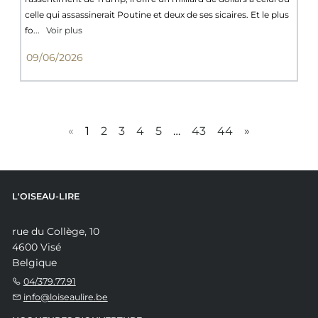
celle qui assassinerait Poutine et deux de ses sicaires. Et le plus
fo...
Voir plus
09/06/2026
«
1
2
3
4
5
…
43
44
»
L'OISEAU-LIRE
rue du Collège, 10
4600 Visé
Belgique
04/379.77.91
info@loiseaulire.be