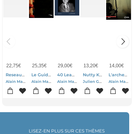
22,75
€
25,35
€
29,00
€
13,20
€
14,00
€
Reseaux D'influences En Europe
Le Guide Des Vins Du Wine & Business Club 2012
40 Leaders : Itineraires De Decideurs Inspirants
Nutty Kids, Forets Enchantees
L'archer Du Marais - Roman Policier
Alain Marty
Alain Marty
Alain Marty
Julien Gueho-Alain Marty-Kalo Bremes-Amelie Sapin-Romain Quessada-Thomas Courjault-Celine Thomas-Gilles Madic-Ho
Alain Marty
LISEZ-EN PLUS SUR CES THÈMES