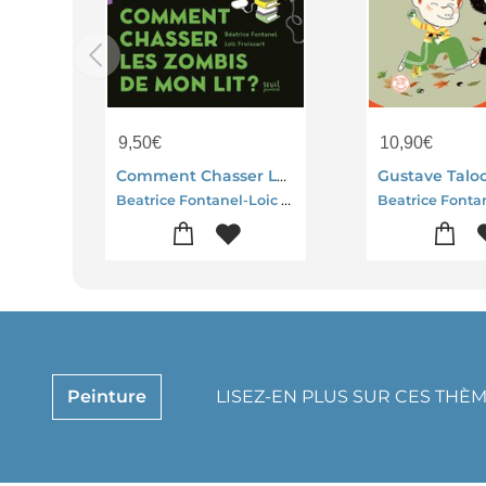
9,50
€
10,90
€
Comment Chasser Les Zombis De Mon Lit ?
Beatrice Fontanel-Loic Froissart
Beatrice Fonta
Peinture
LISEZ-EN PLUS SUR CES THÈ