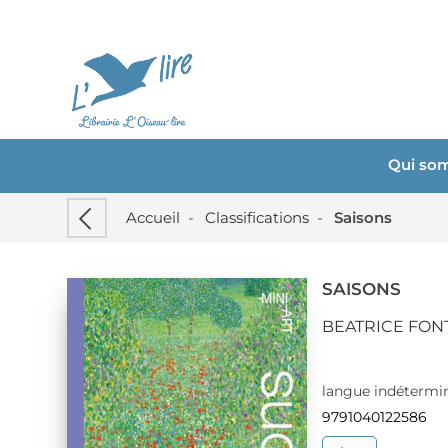
Qui so
Accueil
-
Classifications
-
Saisons
SAISONS
BEATRICE FON
langue indétermin
9791040122586