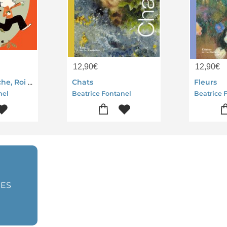
12,90
€
12,90
€
Gustave Taloche, Roi De La Bagarre
Chats
Fleurs
nel
Beatrice Fontanel
Beatrice 
MES