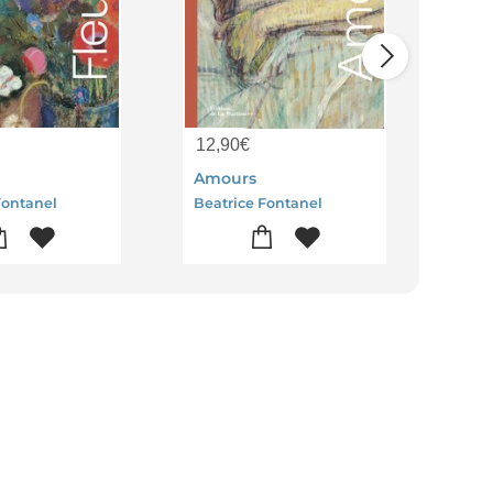
12,90
€
12,
Amours
Enf
Fontanel
Beatrice Fontanel
Beat