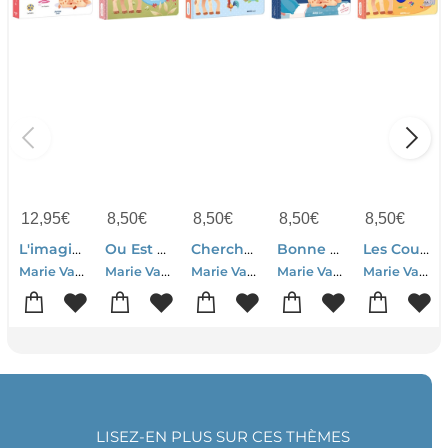
12,95
€
8,50
€
8,50
€
8,50
€
8,50
€
L'imagier De Sophie La Girafe
Ou Est Sophie ?
Cherche Et Trouve : Sophie La Girafe
Bonne Nuit, Sophie !
Les Couleurs De Sophie ; Livre A Toucher
Marie Vanderbemden
Marie Vanderbemden
Marie Vanderbemden
Marie Vanderbemden
Marie Vanderbemden
LISEZ-EN PLUS SUR CES THÈMES