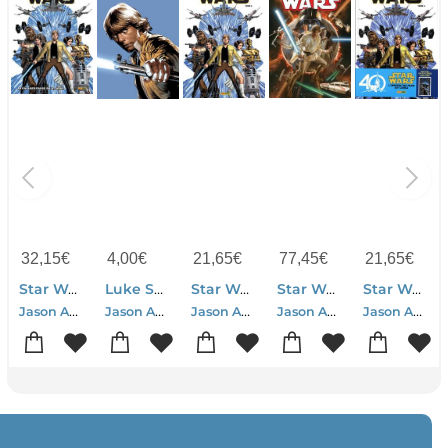
32,15
€
4,00
€
21,65
€
77,45
€
21,65
€
Star Wars : Integrale Vol.1 : Skywalker Passe A L'attaque
Luke Skywalker : Skywalker Passe A L'attaque
Star Wars Tome 1 : Skywalker Passe A L'attaque
Star Wars - Absolute Tome 1 : Skywalker Passe A L'attaque
Star Wars Tome 1
Jason Aaron-John Cassaday-Stuart Immonen
Jason Aaron-John Cassaday
Jason Aaron-John Cassaday
Jason Aaron-John Cassaday-Stuart Immonen-Leineil Francis Yu
Jason Aaron-John Cassaday