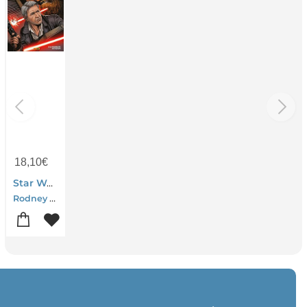
18,10
€
Star Wars : Han Solo ; A La Poursuite Du Faucon
Rodney Barnes-Ramon Rosanas