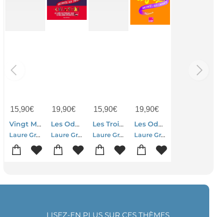
15,90
€
19,90
€
15,90
€
19,90
€
Vingt Mille Lieues Sous Les Mers
Les Odyssees Tome 1 : Les Grandes Aventures De L'histoire Racontees Aux Enfants
Les Trois Mousquetaires
Les Odyssees Tome 2 : Les Mythes Et Recits Legendaires Racontes Aux Enfants
Laure Grandbesancon
Laure Grandbesancon
Laure Grandbesancon
Laure Grandbesancon-Simon Bailly-Leonard Dupond-Aline Bureau
LISEZ-EN PLUS SUR CES THÈMES