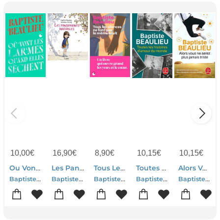
10,00
€
16,90
€
8,90
€
10,15
€
10,15
€
Ou Vont Les Larmes Quand Elles Sechent
Les Pansements Invisibles
Tous Les Silences Ne Font Pas Le Meme Bruit
Toutes Les Histoires D'amour Du Monde
Alors Vous Ne Serez Plus Jamais Triste
Baptiste Beaulieu
Baptiste Beaulieu
Baptiste Beaulieu
Baptiste Beaulieu
Baptiste Beaulieu