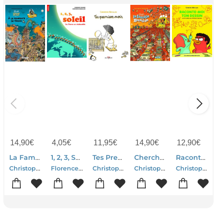
14,90
€
4,05
€
11,95
€
14,90
€
12,90
€
La Famille Bataillon A La Poursuite De Kronk
1, 2, 3, Soleil ; La Terre Se Rechauffe
Tes Premiers Mois
Cherche La Famille Bataillon
Raconte-moi Ton Dessin ; Le Petit Manuel Qui T'apprend A Dessiner
Christophe Bataillon
Florence Thinard-Christophe Bataillon
Christophe Bataillon
Christophe Bataillon
Christophe Bataillon