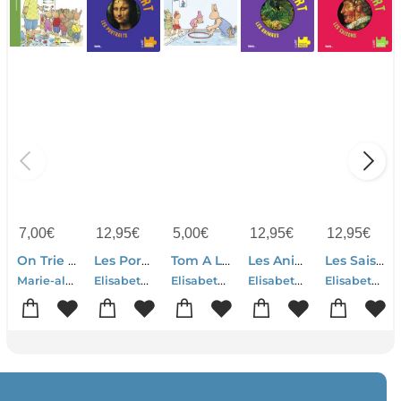
7,00
€
12,95
€
5,00
€
12,95
€
12,95
€
On Trie Les Dechets
Les Portraits : Avec 7 Puzzles A Reconstituer
Tom A La Piscine
Les Animaux : Avec 7 Puzzles A Reconstituer
Les Saisons : Avec 7 Puzzles A Reconstituer
Marie-aline Bawin-Elisabeth De Lambilly
Elisabeth De Lambilly
Elisabeth De Lambilly-Marie-aline Bawin
Elisabeth De Lambilly
Elisabeth De Lambilly