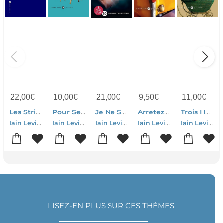
22,00
€
10,00
€
21,00
€
9,50
€
11,00
€
Les Stripteaseuses Ont Toujours Besoin De Conseils Juridiques
Pour Services Rendus
Je Ne Suis Pas La Pour Ca
Arretez-moi La !
Trois Hommes, Deux Chiens Et Une Langouste
Iain Levison
Iain Levison
Iain Levison
Iain Levison
Iain Levison
LISEZ-EN PLUS SUR CES THÈMES