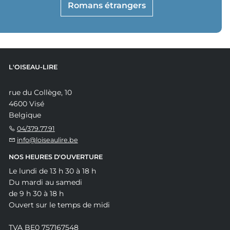
Romans étrangers
L'OISEAU-LIRE
rue du Collège, 10
4600 Visé
Belgique
04/379.77.91
info@loiseaulire.be
NOS HEURES D'OUVERTURE
Le lundi de 13 h 30 à 18 h
Du mardi au samedi
de 9 h 30 à 18 h
Ouvert sur le temps de midi
TVA BE0 757167548