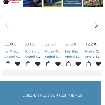
11,00
€
11,00
€
22,50
€
23,00
€
12,20
€
Le Pingouin
Journal D'une Invasion
Notre Guerre Quotidienne
Les Bains De Kiev
Notre Guerre Quotidienne
Andrei Kourkov
Andrei Kourkov
Andrei Kourkov
Andrei Kourkov
Andrei Kourkov
LISEZ-EN PLUS SUR CES THÈMES