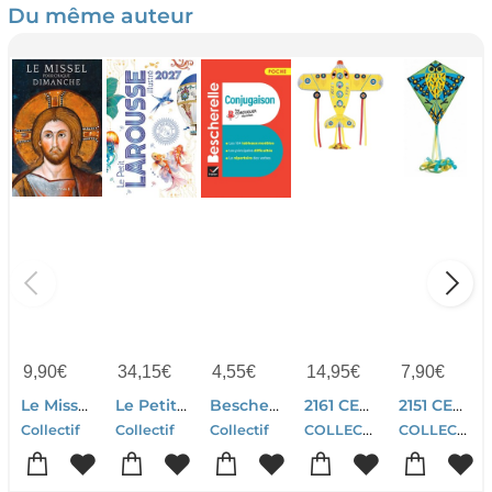
Du même auteur
9,90
€
34,15
€
4,55
€
14,95
€
7,90
€
Le Missel Pour Chaque Dimanche (edition 2027)
Le Petit Larousse Illustre (edition 2027)
Bescherelle : Conjugaison
2161 CERF VOLANT MAXI PLANE
2151 CERF VOLANT HIBOO
COLLECTIF
COLLECTIF
Collectif
Collectif
Collectif