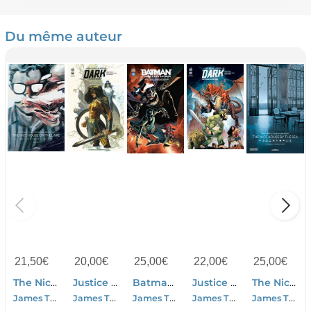
Du même auteur
21,50
€
20,00
€
25,00
€
22,00
€
25,00
€
The Nice House On The Lake Tome 2
Justice League Dark Tome 3 : Guerre Magique
Batman : L'ombre Des Batmen
Justice League Dark Tome 2 : Les Seigneurs De L'ordre
The Nice House By The Sea Tome 1
James Tynion Iv-Alvaro Martinez
James Tynion Iv-Alvaro Martinez-Guillem March
James Tynion Iv-Alvaro Martinez Bueno-Marcio Takara-Christian Duce
James Tynion Iv-Alvaro Martinez-Guillem March
James Tynion Iv-Alvaro Martinez Bueno