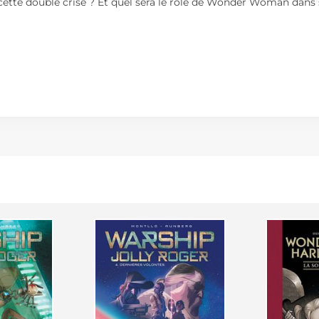
 à cette double crise ? Et quel sera le rôle de Wonder Woman dans