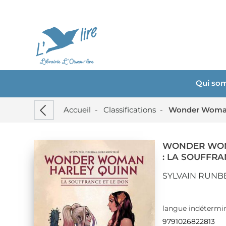
Qui so
Accueil
-
Classifications
-
Wonder Woman 
WONDER WOM
: LA SOUFFRA
SYLVAIN RUNB
langue indétermin
9791026822813