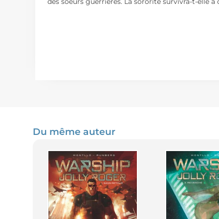
des soeurs guerrières. La sororité survivra-t-elle
Du même auteur