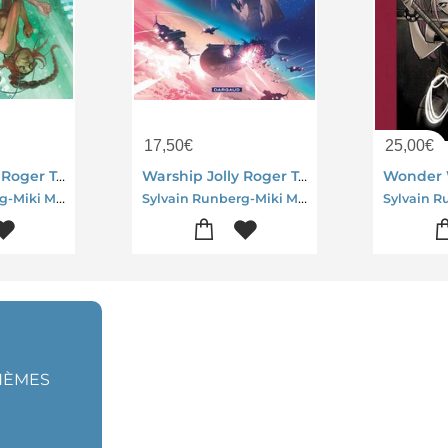
17,50
€
25,00
€
Warship Jolly Roger Tome 3 : Revanche
Warship Jolly Roger Tome 4 : Dernieres Volontes
Sylvain Runberg-Miki Montllo
Sylvain Runberg-Miki Montllo
THÈMES