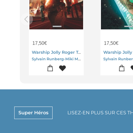
17,50
€
17,50
€
Warship Jolly Roger Tome 1 : Sans Retour
Sylvain Runberg-Miki Montllo
Super Héros
LISEZ-EN PLUS SUR CES 