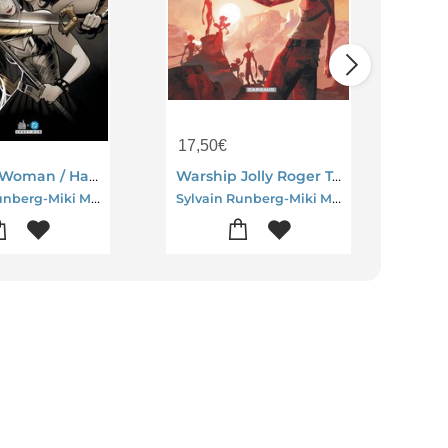
17,50
€
22,
Wonder Woman / Harley Quinn : La Souffrance Et Le Don
Warship Jolly Roger Tome 2 : Deflagrations
Sylvain Runberg-Miki Montllo
Sylvain Runberg-Miki Montllo