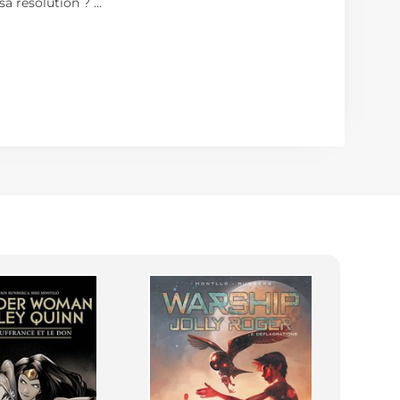
 sa résolution ?
...