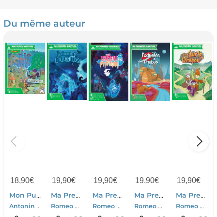
Du même auteur
18,90
€
19,90
€
19,90
€
19,90
€
19,90
€
Mon Puzzle Aventure : Dragon
Ma Premiere Aventure, L'histoire Dont Tu Es Le Tout Petit Heros : La Decouverte De L'atlantide
Ma Premiere Aventure, L'histoire Dont Tu Es Le Tout Petit Heros : Le Chateau De P'tit-bouh
Ma Premiere Aventure, L'histoire Dont Tu Es Le Tout Petit Heros : L'odyssee Du Phobos
Ma Premiere Aventure, L'histoire Dont Tu Es Le Tout Petit Heros : En Quete Du Dragon
Antonin Boccara-Romaric Galonnier-Arnaud Boutle-Romeo Hennion-Clement Leclercq
Romeo Hennion
Romeo Hennion-Florian Fay
Romeo Hennion
Romeo Hennion