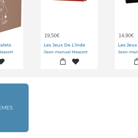
19,50
€
14,90
€
alets
Les Jeux De L'inde
Les Jeux
ascort
Jean-manuel Mascort
Jean-man
HÈMES