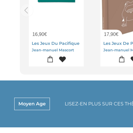
16,90
€
17,90
€
Les Jeux Du Pacifique
Les Jeux De P
Jean-manuel Mascort
Jean-manuel M
Moyen Age
LISEZ-EN PLUS SUR CES T