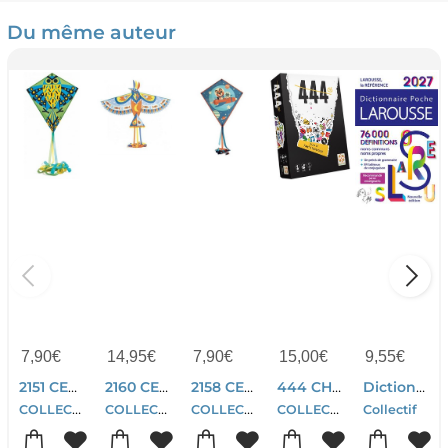
Du même auteur
7,90
€
14,95
€
7,90
€
15,00
€
9,55
€
2151 CERF VOLANT HIBOO
2160 CERF VOLANT MAXI BIRD
2158 CERF VOLANT ROCKET
444 CHOSES A FAIRE OU PAS
Dictionnaire Larousse Poche (edition 2027)
COLLECTIF
COLLECTIF
COLLECTIF
COLLECTIF
Collectif