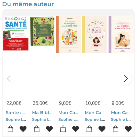
Du même auteur
22,00
€
35,00
€
9,00
€
10,00
€
9,00
€
Sante : Les Solutions Qui Marchent : 25 Ans De Temoignages Des Lectrices Et Lecteurs Du Magazine Rebelle-sante
Ma Bible Des Plantes Qui Soignent
Mon Cahier Pour Se Soigner Avec 3 Fois Rien : Vous Avez Tout Ce Qu'il Faut Chez Vous !
Mon Cahier De Beaute Naturelle ; Fabriquez Vos Cosmetiques Et Maitriser Leur Composition !
Mon Cahier De Remedes & Recettes Aux Huiles Essentielles : Pour Tout Soigner... Ou Presque !
Sophie Lacoste
Sophie Lacoste
Sophie Lacoste
Sophie Lacoste-Pascal
Sophie Lacoste