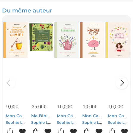
Du même auteur
9,00
€
35,00
€
10,00
€
10,00
€
10,00
€
Mon Cahier De Remedes Et Recettes Au Miel : Pour Se Soigner Grace Aux Abeilles
Ma Bible Des Plantes Qui Soignent
Mon Cahier De Tisanes : Pour Se Soigner Avec Les Plantes
Mon Cahier Pour Une Memoire Au Top ! : 50 Exercices Ludiques Pour Stimuler Vos Meninges
Mon Cahier De Beaute Naturelle ; Fabriquez Vos Cosmetiques Et Maitriser Leur Composition !
Sophie Lacoste
Sophie Lacoste
Sophie Lacoste
Sophie Lacoste
Sophie Lacoste-Pascal