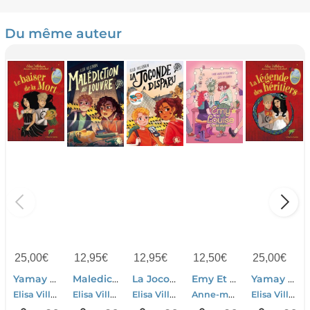
Du même auteur
25,00
€
12,95
€
12,95
€
12,50
€
25,00
€
Yamay Tome 5 : Le Baiser De La Mort
Malediction Au Louvre !
La Joconde A Disparu
Emy Et Louise Tome 2 : L'invite Mystere
Yamay Tome 6 : La Legende Des Heritiers
Elisa Villebrun-Victorine Schwebach
Elisa Villebrun-Laure Ngo
Elisa Villebrun-Laure Ngo
Anne-marie Desplat-duc-Elisa Villebrun
Elisa Villebrun-Victorine Schwebach