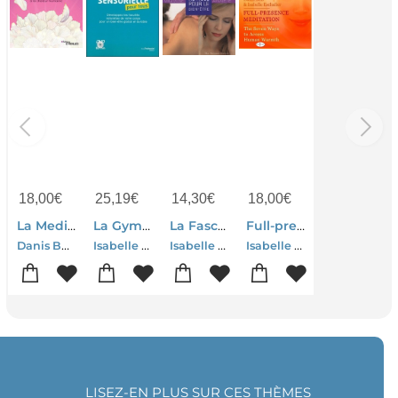
18,00
€
25,19
€
14,30
€
18,00
€
La Meditation Pleine Presence ; Les Sept Voies D'acces A La Chaleur Humaine
La Gymnastique Sensorielle Pour Tous ; Developpez Les Facultes Naturelles De Votre Corps Pour Un Bien-etre Global Et Durable
La Fasciatherapie
Full-presence Meditation
Danis Bois-Isabelle Eschalier
Isabelle Eschalier
Isabelle Eschalier
Isabelle Eschalier Danis Bois
LISEZ-EN PLUS SUR CES THÈMES