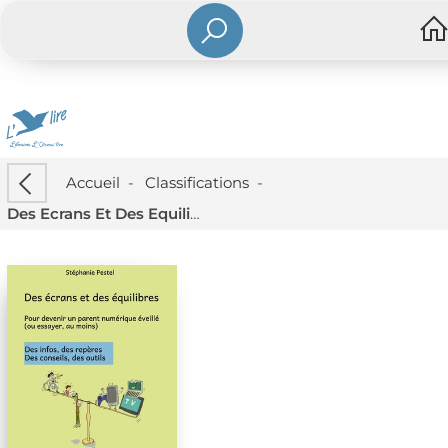
Accueil
-
Classifications
-
Des Ecrans Et Des Equilibres : "pour Devenir Un Parent Numerique Eveille" (ou Essayer, Au Moins)