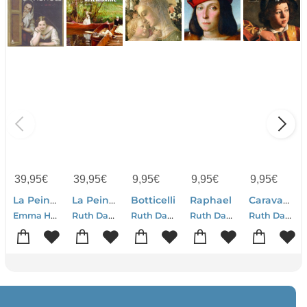
39,95
€
39,95
€
9,95
€
9,95
€
9,95
€
La Peinture Espagnole 1665-1920
La Peinture Americaine
Botticelli
Raphael
Caravaggio
Emma Hansen-Ruth Dangelmaier
Ruth Dangelmaier
Ruth Dangelmaier
Ruth Dangelmaier
Ruth Dangelmaier