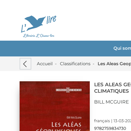
Qui so
Accueil
-
Classifications
-
Les Aleas Geop
LES ALEAS G
CLIMATIQUES
BILL MCGUIRE
français | 13-03-20
9782759834730