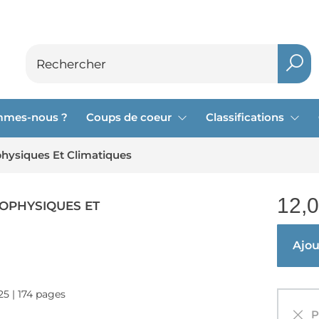
mmes-nous ?
Coups de coeur
Classifications
hysiques Et Climatiques
12,
EOPHYSIQUES ET
Ajout
25 | 174 pages
Pa