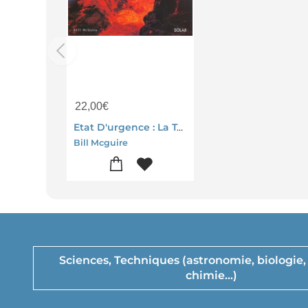
22,00
€
Etat D'urgence : La Terre En Colere ; Seismes Et Eruptions Volcaniques ; La Menace Tectonique
Bill Mcguire
Sciences, Techniques (astronomie, biologie,
chimie...)