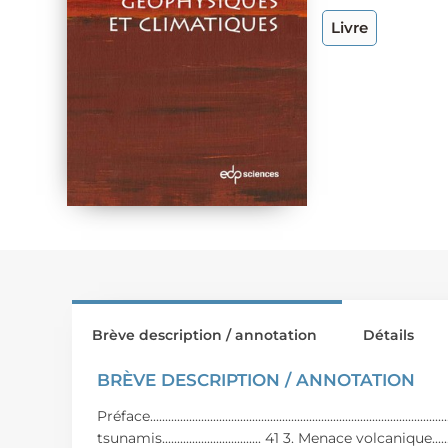
Livre
Brève description / annotation
Détails
BRÈVE DESCRIPTION / ANNOTATION
Préface...................................................................................
tsunamis................................. 41 3. Menace volcanique.................