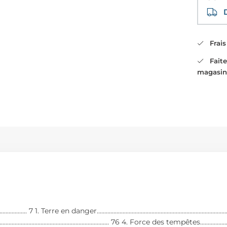
Di
Frais 
Faites
magasin
.................................. 7 1. Terre en danger.............................................................
............................................................ 76 4. Force des tempêtes.....................